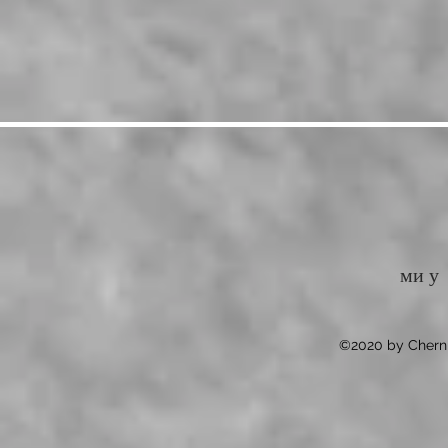
ми у
©2020 by Chernii